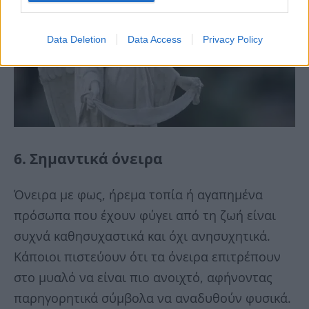
Data Deletion
Data Access
Privacy Policy
6. Σημαντικά όνειρα
Όνειρα με φως, ήρεμα τοπία ή αγαπημένα
πρόσωπα που έχουν φύγει από τη ζωή είναι
συχνά καθησυχαστικά και όχι ανησυχητικά.
Κάποιοι πιστεύουν ότι τα όνειρα επιτρέπουν
στο μυαλό να είναι πιο ανοιχτό, αφήνοντας
παρηγορητικά σύμβολα να αναδυθούν φυσικά.