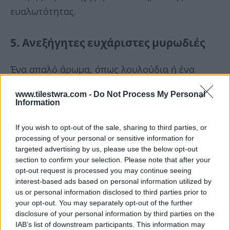
ευαλωτότητας.
5. Ανεξήγητες ευχάριστες μυρωδιές
Ένα απαλό άρωμα, όπως λουλούδια ή ένα
γνώριμο άρωμα, που εμφανίζεται χωρίς
www.tilestwra.com -
Do Not Process My Personal
εμφανή πηγή μπορεί να είναι βαθιά
Information
παρηγορητικό. Αυτές οι μυρωδιές συχνά
If you wish to opt-out of the sale, sharing to third parties, or
φέρνουν αναμνήσεις αγάπης, ασφάλειας ή
processing of your personal or sensitive information for
φροντίδας, προσφέροντας συναισθηματική
targeted advertising by us, please use the below opt-out
section to confirm your selection. Please note that after your
ζεστασιά με απρόσμενο τρόπο.
opt-out request is processed you may continue seeing
interest-based ads based on personal information utilized by
us or personal information disclosed to third parties prior to
your opt-out. You may separately opt-out of the further
disclosure of your personal information by third parties on the
IAB’s list of downstream participants. This information may