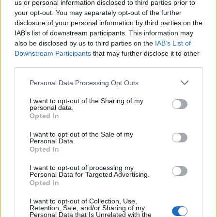
us or personal information disclosed to third parties prior to
5. Η νοητική οξύτητα είναι θετικός
your opt-out. You may separately opt-out of the further
disclosure of your personal information by third parties on the
δείκτης
IAB’s list of downstream participants. This information may
also be disclosed by us to third parties on the
IAB’s List of
Downstream Participants
that may further disclose it to other
Αν η μνήμη, η συγκέντρωση και οι δεξιότητες
third parties.
επίλυσης προβλημάτων παραμένουν σε καλή
Personal Data Processing Opt Outs
κατάσταση, αυτό δείχνει ότι ο εγκέφαλος γερνά
καλά. Η ανάγνωση, η εκμάθηση νέων
I want to opt-out of the Sharing of my
personal data.
δεξιοτήτων και τα πνευματικά παιχνίδια
Opted In
συμβάλλουν στη διατήρηση της γνωστικής
I want to opt-out of the Sale of my
λειτουργίας και στην παράταση της ζωής.
Personal Data.
Opted In
I want to opt-out of processing my
Personal Data for Targeted Advertising.
Opted In
I want to opt-out of Collection, Use,
Retention, Sale, and/or Sharing of my
Personal Data that Is Unrelated with the