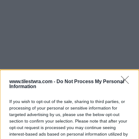
Το υπερβολικό βάρος μπορεί να οδηγήσει σε
www.tilestwra.com -
Do Not Process My Personal
καρδιαγγειακές παθήσεις, διαβήτη και
Information
υπέρταση. Ωστόσο, και το πολύ χαμηλό βάρος
μετά τα 70 μπορεί να υποδηλώνει
If you wish to opt-out of the sale, sharing to third parties, or
processing of your personal or sensitive information for
ευθραυστότητα ή υποκείμενα προβλήματα. Η
targeted advertising by us, please use the below opt-out
διατήρηση ενός σταθερού και υγιούς βάρους
section to confirm your selection. Please note that after your
opt-out request is processed you may continue seeing
είναι κρίσιμη για την υγιή γήρανση.
interest-based ads based on personal information utilized by