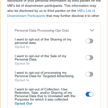
disclosure of your personal information by third parties on the
IAB’s list of downstream participants. This information may
also be disclosed by us to third parties on the
IAB’s List of
Downstream Participants
that may further disclose it to other
third parties.
Personal Data Processing Opt Outs
Ήταν σύζυγος του Λέοντος, και
επιστολογράφος του Επίκουρου (371 – 271
I want to opt-out of the Sharing of my
personal data.
π.Χ.). Ονοµαζόταν “η θηλυκή Σόλων” και ήταν
Opted In
γνωστή ως φιλόσοφος. (Ο Σόλων ήταν ο
I want to opt-out of the Sale of my
Personal Data.
µεγάλος νοµοθέτης της Αρχαίας Αθήνας).
Opted In
I want to opt-out of processing my
Ιππαρχία του Κυνικών – 360 – 280 π.Χ
Personal Data for Targeted Advertising.
Opted In
I want to opt-out of Collection, Use,
Retention, Sale, and/or Sharing of my
Personal Data that Is Unrelated with the
Purposes for which it was collected.
Opted Out