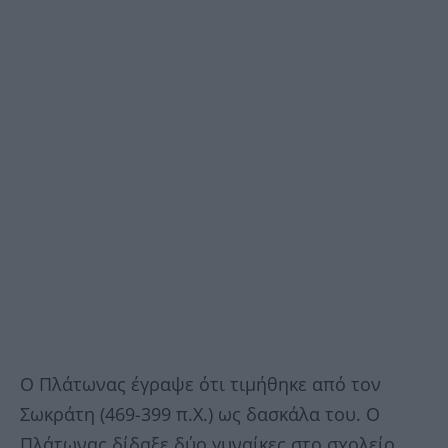
Ο Πλάτωνας έγραψε ότι τιµήθηκε από τον
Σωκράτη (469-399 π.Χ.) ως δασκάλα του. Ο
Πλάτωνας δίδαξε δύο γυναίκες στο σχολείο