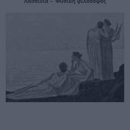
Λασθινία – Φυσική φιλόσοφος