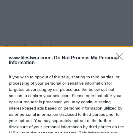
Το αληθινό χάος δεν μπορεί να χαρακτηριστεί
χάος, εφόσον υπάρχει επιλογή. Τα πράγματα
www.tilestwra.com -
Do Not Process My Personal
Information
μπορεί να φαίνονται τυχαία αλλά όπως
γνωρίζουμε τα φαινόμενα απατούν.
If you wish to opt-out of the sale, sharing to third parties, or
processing of your personal or sensitive information for
‘Για κάποιον που δεν μπορεί να διαβάσει, τα
targeted advertising by us, please use the below opt-out
section to confirm your selection. Please note that after your
γράμματα στην σελίδα φαίνονται να είναι
opt-out request is processed you may continue seeing
τυχαία αλλά όμως αυτά έχουν ακριβή θέση.’
interest-based ads based on personal information utilized by
us or personal information disclosed to third parties prior to
Deepak Chopra
your opt-out. You may separately opt-out of the further
disclosure of your personal information by third parties on the