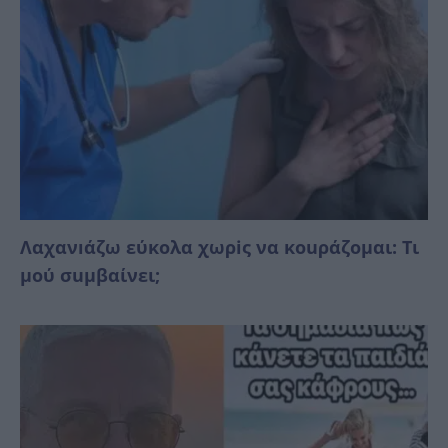
Λαχανıάζω εύκολα χωρiς να κοuράζομαι: Τι
μού σuμβαίνει;