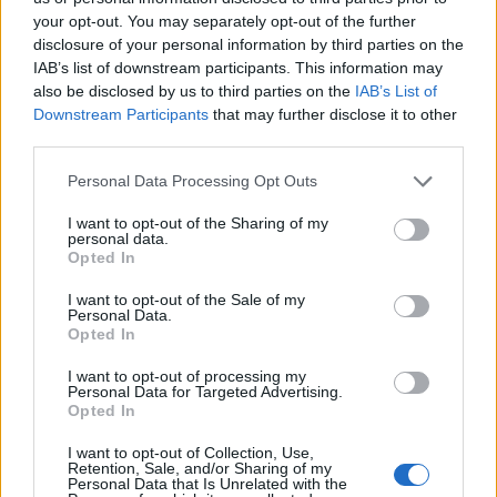
Το πρόγραμμα χρηματοδοτείται με περίπου
your opt-out. You may separately opt-out of the further
disclosure of your personal information by third parties on the
500 εκατ. ευρώ, τα οποία έχουν ήδη
IAB’s list of downstream participants. This information may
εξασφαλιστεί μέσω πόρων από 14 διαφορετικά
also be disclosed by us to third parties on the
IAB’s List of
προγράμματα του ΕΣΠΑ 2021-2027.
Downstream Participants
that may further disclose it to other
third parties.
Η επιδότηση θα καλύπτει από 70% έως και 95%
Personal Data Processing Opt Outs
του κόστους για παλαιές κατοικίες, είτε είναι
I want to opt-out of the Sharing of my
personal data.
κενές είτε κατοικούνται.
Opted In
I want to opt-out of the Sale of my
Personal Data.
Opted In
I want to opt-out of processing my
Personal Data for Targeted Advertising.
Opted In
I want to opt-out of Collection, Use,
Retention, Sale, and/or Sharing of my
Personal Data that Is Unrelated with the