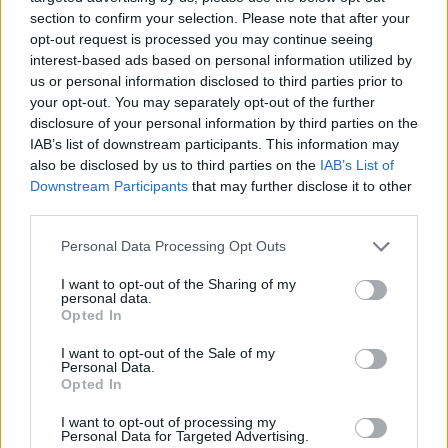
αγαπάς αυτούς που είναι κοντά σου. Είναι
section to confirm your selection. Please note that after your
opt-out request is processed you may continue seeing
πιο εύκολο να δώσεις ένα φλιτζάνι ρύζι για
interest-based ads based on personal information utilized by
να ανακουφίσεις την πείνα, παρά να
us or personal information disclosed to third parties prior to
your opt-out. You may separately opt-out of the further
ανακουφίσεις την μοναξιά και τον πόνο
disclosure of your personal information by third parties on the
κάποιου αντιπαθή στο σπίτι μας. Φέρτε την
IAB’s list of downstream participants. This information may
αγάπη στο σπίτι σας γιατί από εκεί είναι που
also be disclosed by us to third parties on the
IAB’s List of
Downstream Participants
that may further disclose it to other
θα ξεκινήσει η αγάπη μας για τον άλλον.
third parties.
Τα ευγενικά λόγια μπορεί να είναι σύντομα
Personal Data Processing Opt Outs
και να ειπωθούν εύκολα , αλλά η ηχώ τους
I want to opt-out of the Sharing of my
είναι πραγματικά ατελείωτη.
personal data.
Opted In
I want to opt-out of the Sale of my
Personal Data.
Opted In
I want to opt-out of processing my
Personal Data for Targeted Advertising.