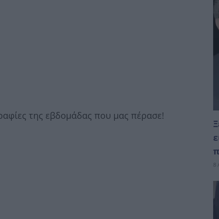
γραφίες της εβδομάδας που μας πέρασε!
Ξ
ε
π
8 