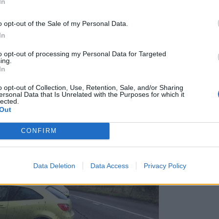
In
o opt-out of the Sale of my Personal Data.
In
to opt-out of processing my Personal Data for Targeted
ing.
In
o opt-out of Collection, Use, Retention, Sale, and/or Sharing
ersonal Data that Is Unrelated with the Purposes for which it
lected.
υ οδηγείτε προσεκτικά”
Out
CONFIRM
Data Deletion
Data Access
Privacy Policy