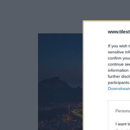
www.tiles
If you wish 
sensitive in
confirm you
continue se
information 
further disc
participants
Downstream 
Persona
I want t