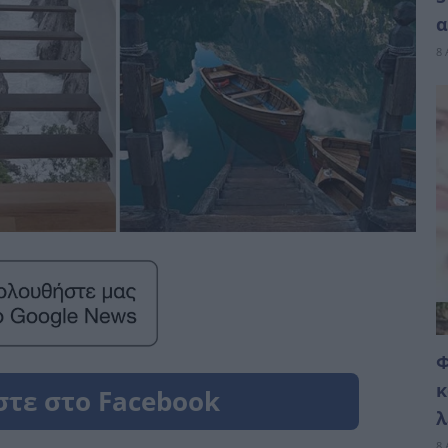
α
8 
Φ
κ
λ
8 