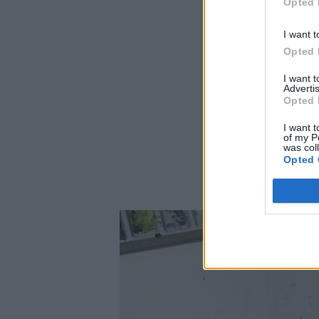
Opted 
I want t
Opted 
I want 
Advertis
Opted 
I want t
of my P
was col
Opted 