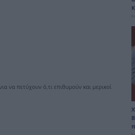
Κ
9 
 να πετύχουν ό,τι επιθυμούν και μερικοί
Χ
Β
π
9 