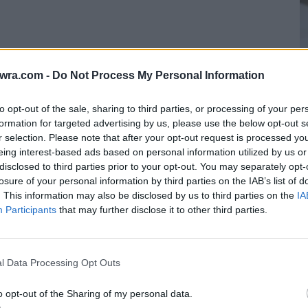
twra.com -
Do Not Process My Personal Information
to opt-out of the sale, sharing to third parties, or processing of your per
formation for targeted advertising by us, please use the below opt-out s
r selection. Please note that after your opt-out request is processed y
τυπώσεις των έργων της πριν λίγες εβδομάδες
eing interest-based ads based on personal information utilized by us or
ρώπους και στο μέλλον.
disclosed to third parties prior to your opt-out. You may separately opt-
Κ
losure of your personal information by third parties on the IAB’s list of
μ
. This information may also be disclosed by us to third parties on the
IA
γίες της και σίγουρα θα συμφωνήσετε πως έχει
Participants
that may further disclose it to other third parties.
σ
9 
l Data Processing Opt Outs
ια και την τέχνη
o opt-out of the Sharing of my personal data.