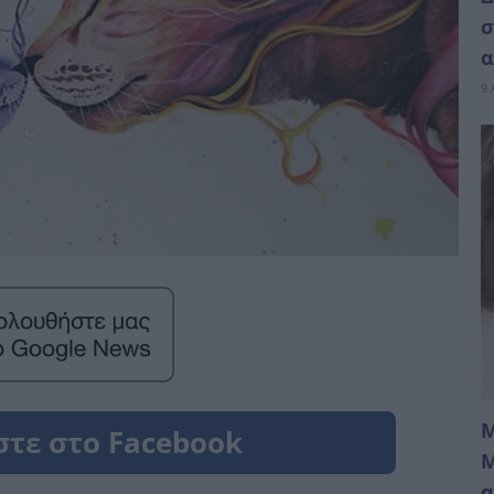
σ
α
9 
Μ
Μ
α