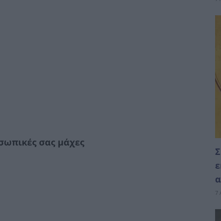
οσωπικές σας μάχες
Σ
ε
α
7 