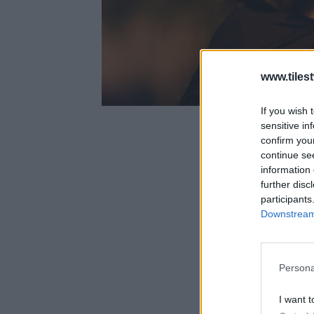
www.tiles
If you wish 
sensitive in
confirm you
continue se
information 
further disc
participants
Downstream 
Persona
I want t