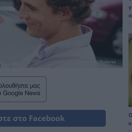
γ
α
7 
Ο
κ
7 