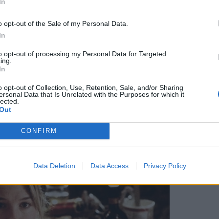
In
stein Company LLC
o opt-out of the Sale of my Personal Data.
In
, θα γίνει εύκολο και φυσικό όταν είστε με το
αδικάσει για κάτι που συνέβη ή εξακολουθεί να
to opt-out of processing my Personal Data for Targeted
ing.
να τα αποκαλύψετε όλα και να επιτρέψετε να δει
In
o opt-out of Collection, Use, Retention, Sale, and/or Sharing
ersonal Data that Is Unrelated with the Purposes for which it
lected.
ς να αισθάνεστε καμία δυσάρεστη σιωπή.
Out
CONFIRM
Data Deletion
Data Access
Privacy Policy