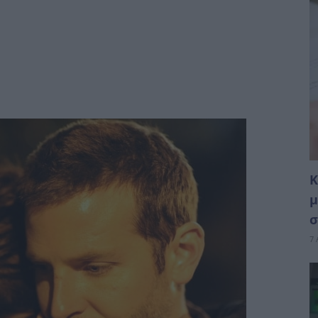
Κ
μ
σ
7 