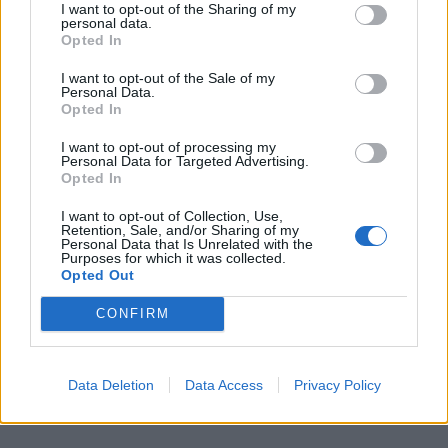
I want to opt-out of the Sharing of my
personal data.
Opted In
© Amazon
I want to opt-out of the Sale of my
Personal Data.
Αυτό είναι ένα εκπληκτικό υβρίδιο ενός
Opted In
σκούτερ με μια βαλίτσα. Εάν οι αποσκευές σας
I want to opt-out of processing my
είναι πολύ μεγάλες για να τις μεταφέρετε με τα
Personal Data for Targeted Advertising.
Opted In
χέρια σας, μπορείτε να τις βάλετε στο σκούτερ
και να διευκολύνετε την ζωή σας. Θα έχει
I want to opt-out of Collection, Use,
Retention, Sale, and/or Sharing of my
πλάκα, θα έχετε τα χέρια σας ελεύθερα και δεν
Personal Data that Is Unrelated with the
Purposes for which it was collected.
θα κουραστείτε μεταφέροντας όλα τα
Opted Out
πράγματα σας.
CONFIRM
Καπέλο μαξιλάρι
Data Deletion
Data Access
Privacy Policy