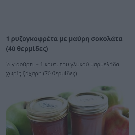
1 ρυζογκοφρέτα με μαύρη σοκολάτα
(40 θερμίδες)
½ γιαούρτι + 1 κουτ. του γλυκού μαρμελάδα
χωρίς ζάχαρη (70 θερμίδες)