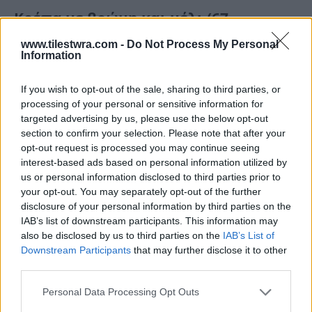
Kρέπα με βρώμη και μέλι (67
θερμίδες)
www.tilestwra.com -
Do Not Process My Personal
Information
Σε αντικολλητικό τηγανάκι ψήνουμε 1 ασπράδι
If you wish to opt-out of the sale, sharing to third parties, or
χτυπημένο με 1 κουτ. της σούπας βρώμη και
processing of your personal or sensitive information for
σερβίρουμε με 1 κουτ. του γλυκού μέλι.
targeted advertising by us, please use the below opt-out
section to confirm your selection. Please note that after your
opt-out request is processed you may continue seeing
interest-based ads based on personal information utilized by
us or personal information disclosed to third parties prior to
your opt-out. You may separately opt-out of the further
disclosure of your personal information by third parties on the
IAB’s list of downstream participants. This information may
also be disclosed by us to third parties on the
IAB’s List of
Downstream Participants
that may further disclose it to other
third parties.
Personal Data Processing Opt Outs