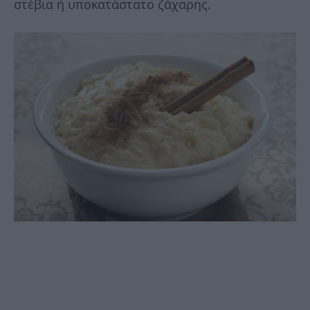
στέβια ή υποκατάστατο ζάχαρης.