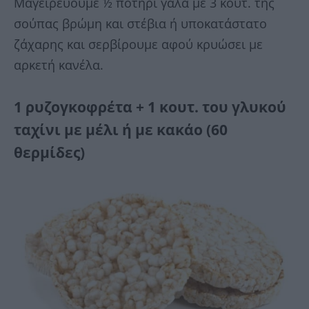
Μαγειρεύουμε ½ ποτήρι γάλα με 3 κουτ. της
σούπας βρώμη και στέβια ή υποκατάστατο
ζάχαρης και σερβίρουμε αφού κρυώσει με
αρκετή κανέλα.
1 ρυζογκοφρέτα + 1 κουτ. του γλυκού
ταχίνι με μέλι ή με κακάο (60
θερμίδες)