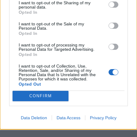
autoevolution
I want to opt-out of the Sharing of my
personal data.
Για να γιορτάσει τα γενέθλια της η Maserati και
Opted In
να εντυπωσιάσει, δημιουργήσει σέλα για άλογο
I want to opt-out of the Sale of my
Personal Data.
σε συνεργασία με τη La Martina.
Opted In
I want to opt-out of processing my
Ζάρια αλουμινίου από την Maserati
Personal Data for Targeted Advertising.
Opted In
I want to opt-out of Collection, Use,
Retention, Sale, and/or Sharing of my
Personal Data that Is Unrelated with the
Purposes for which it was collected.
Opted Out
CONFIRM
Data Deletion
Data Access
Privacy Policy