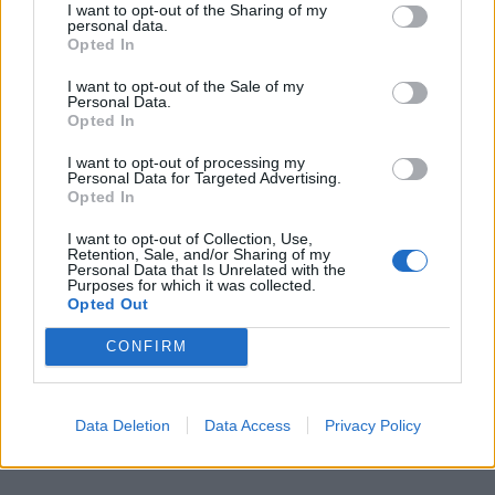
ραδιοφωνικών σταθμών φέρνουμε εις πέρας
I want to opt-out of the Sharing of my
personal data.
το επίπονο έργο να επιλέξουμε 10 μόνο από τα
Opted In
δεκάδες αναρίθμητα τραγούδια-διαμάντια του
I want to opt-out of the Sale of my
Personal Data.
Μάικλ Τζάκσον, αυτά που η «χούντα» των
Opted In
σταθμών και των λοιπών τα έχει βάλει στα
I want to opt-out of processing my
«απογορευμένα».
Personal Data for Targeted Advertising.
Opted In
I want to opt-out of Collection, Use,
Retention, Sale, and/or Sharing of my
Personal Data that Is Unrelated with the
Purposes for which it was collected.
Opted Out
CONFIRM
Data Deletion
Data Access
Privacy Policy