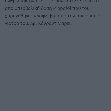
ανθρωποκτονία. Ο Τζάκσον κατέληξε έπειτα
από υπερβολική δόση Propofol που του
χορηγήθηκε ενδοφλέβια από τον προσωπικό
γιατρό του, Δρ. Κόνραντ Μάρεϊ.