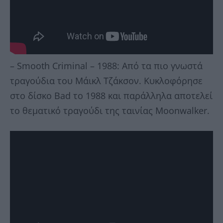
– Smooth Criminal – 1988: Από τα πιο γνωστά
τραγούδια του Μάικλ Τζάκσον. Κυκλοφόρησε
στο δίσκο Bad το 1988 και παράλληλα αποτελεί
το θεματικό τραγούδι της ταινίας Moonwalker.