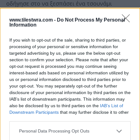
οδήγησε στο να ξεσπάσει ένα τσουνάμι
αντιδράσεων με πρώτους και καλύτερους
www.tilestwra.com -
Do Not Process My Personal
ραδιοφωνικούς σταθμούς ανά τον κόσμο που
Information
από τον Καναδά μέχρι τη Νέα Ζηλανδία
ξεκίνησαν μποϊκοτάζ στα τραγούδια του
If you wish to opt-out of the sale, sharing to third parties, or
processing of your personal or sensitive information for
θρυλικού καλλιτέχνη. Καλλιτέχνες όπως ο
targeted advertising by us, please use the below opt-out
Drake και ο Κουίνσι Τζόουνς αφαίρεσαν κάθε
section to confirm your selection. Please note that after your
opt-out request is processed you may continue seeing
αναφορά και τραγούδι του Τζάκσον από τις
interest-based ads based on personal information utilized by
συναυλίες τους και πολλοί καλλιτέχνες
us or personal information disclosed to third parties prior to
your opt-out. You may separately opt-out of the further
γύρισαν την πλάτη στον Τζάκσον.
disclosure of your personal information by third parties on the
IAB’s list of downstream participants. This information may
Τέρας ή όχι, ο Τζάκσον πέθανε και δεν μπορεί
also be disclosed by us to third parties on the
IAB’s List of
Downstream Participants
that may further disclose it to other
να δικαστεί ούτε να απολογηθεί. Το σπουδαίο
third parties.
καλλιτεχνικό του έργο όμως παραμένει εδώ
Personal Data Processing Opt Outs
ζωντανό και σε πείσμα «δικαστών» των