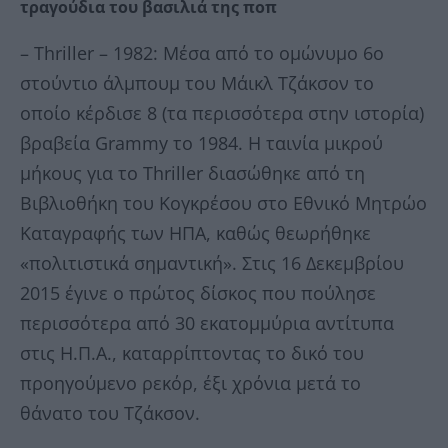
τραγούδια του βασιλιά της ποπ
– Thriller – 1982: Μέσα από το ομώνυμο 6o
στούντιο άλμπουμ του Μάικλ Τζάκσον το
οποίο κέρδισε 8 (τα περισσότερα στην ιστορία)
βραβεία Grammy το 1984. Η ταινία μικρού
μήκους για το Thriller διασώθηκε από τη
Βιβλιοθήκη του Κογκρέσου στο Εθνικό Μητρώο
Καταγραφής των ΗΠΑ, καθώς θεωρήθηκε
«πολιτιστικά σημαντική». Στις 16 Δεκεμβρίου
2015 έγινε ο πρώτος δίσκος που πούλησε
περισσότερα από 30 εκατομμύρια αντίτυπα
στις Η.Π.Α., καταρρίπτοντας το δικό του
προηγούμενο ρεκόρ, έξι χρόνια μετά το
θάνατο του Τζάκσον.