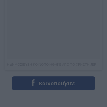
Η ΔΗΜΟΣΙΕΥΣΗ ΚΟΙΝΟΠΟΙΗΘΗΚΕ ΑΠΟ ΤΟ ΧΡΗΣΤΗ JERRY HALL (@JERRYFHALL)