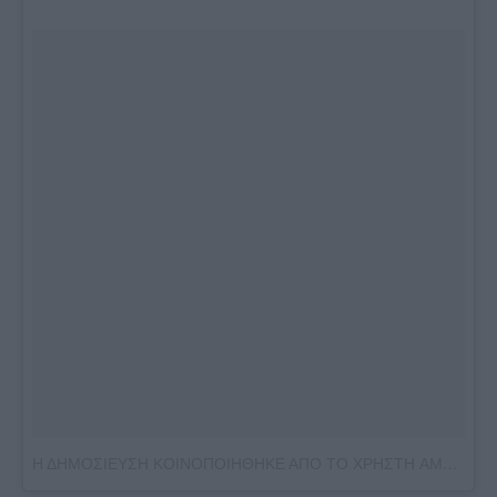
Η ΔΗΜΟΣΙΕΥΣΗ ΚΟΙΝΟΠΟΙΗΘΗΚΕ ΑΠΟ ΤΟ ΧΡΗΣΤΗ AMBER LE BON (@AMBERLEBONOFFICIAL)