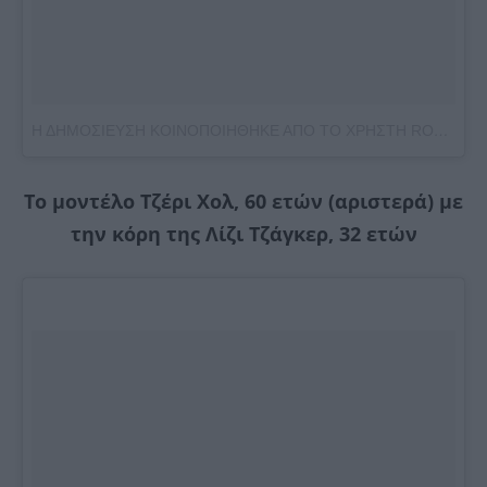
Η ΔΗΜΟΣΙΕΥΣΗ ΚΟΙΝΟΠΟΙΗΘΗΚΕ ΑΠΟ ΤΟ ΧΡΗΣΤΗ ROCHELLE DALE (@ROCHELLE_DALE)
Το μοντέλο Τζέρι Χολ, 60 ετών (αριστερά) με
την κόρη της Λίζι Τζάγκερ, 32 ετών