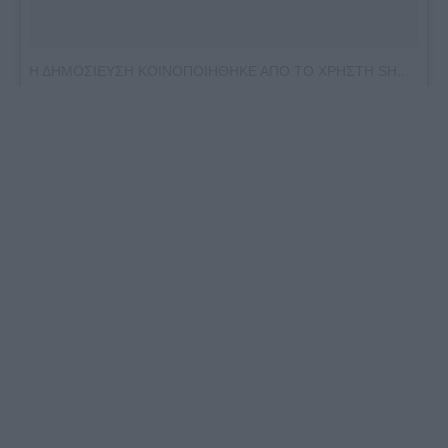
Η ΔΗΜΟΣΙΕΥΣΗ ΚΟΙΝΟΠΟΙΗΘΗΚΕ ΑΠΟ ΤΟ ΧΡΗΣΤΗ SHANTOL ENNIS (@SHANTOL_17)