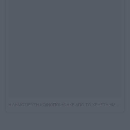
Η ΔΗΜΟΣΙΕΥΣΗ ΚΟΙΝΟΠΟΙΗΘΗΚΕ ΑΠΟ ΤΟ ΧΡΗΣΤΗ #MOMTWINANDME ? (@MOMTWINANDME)