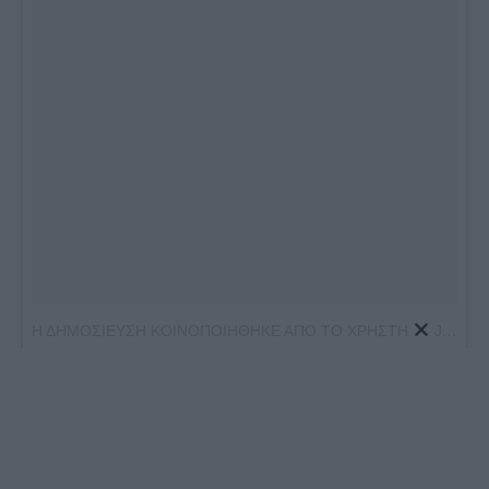
Η ΔΗΜΟΣΙΕΥΣΗ ΚΟΙΝΟΠΟΙΗΘΗΚΕ ΑΠΟ ΤΟ ΧΡΗΣΤΗ
JAZMYNE WARDELL ♡ (@JAZMYNEWARDELL)