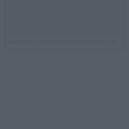
Η ΔΗΜΟΣΙΕΥΣΗ ΚΟΙΝΟΠΟΙΗΘΗΚΕ ΑΠΟ ΤΟ ΧΡΗΣΤΗ GEORGIE SMEDLEY (@GEORGIESMEDLEY)