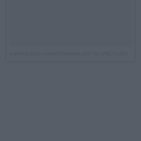
Η ΔΗΜΟΣΙΕΥΣΗ ΚΟΙΝΟΠΟΙΗΘΗΚΕ ΑΠΟ ΤΟ ΧΡΗΣΤΗ АГЛАЯ ТАРАСОВА 22 Y.O ✌?️ (@AGLAYATARASOVA)