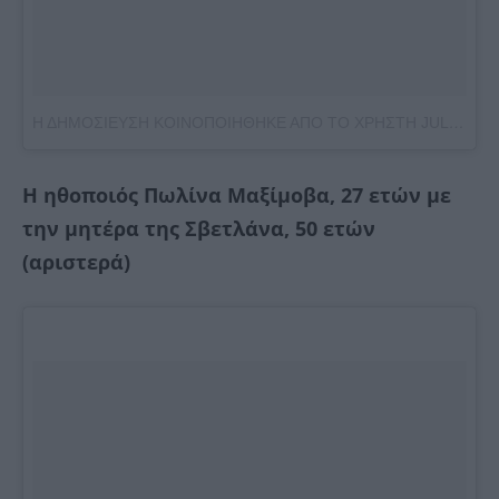
Η ΔΗΜΟΣΙΕΥΣΗ ΚΟΙΝΟΠΟΙΗΘΗΚΕ ΑΠΟ ΤΟ ΧΡΗΣΤΗ JULIA BORDOVSKIH (@BORDEAUX_JULIA)
Η ηθοποιός Πωλίνα Μαξίμοβα, 27 ετών με
την μητέρα της Σβετλάνα, 50 ετών
(αριστερά)