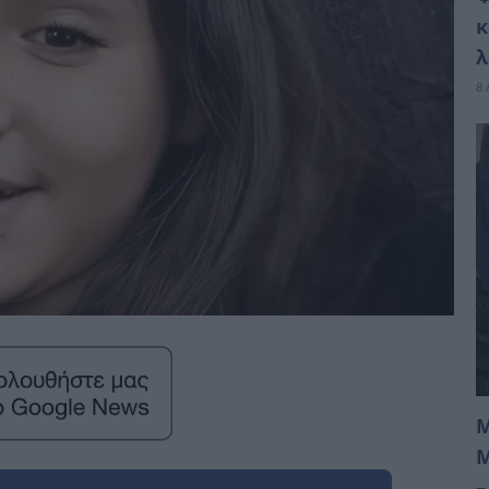
κ
λ
8 
Μ
Μ
–