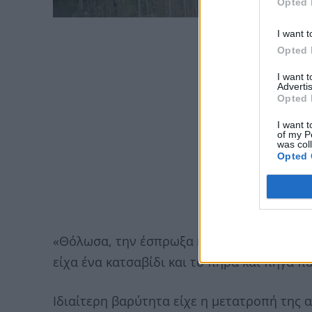
Opted 
I want t
Opted 
I want 
Advertis
Opted 
I want t
of my P
was col
Opted 
«Θόλωσα, την έσπρωξα και έπεσε κάτω και
είχα ένα κατσαβίδι και το πήρα και πήγα π
Ιδιαίτερη βαρύτητα είχε η μετατροπή της 