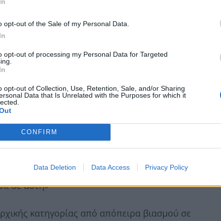
In
o opt-out of the Sale of my Personal Data.
In
to opt-out of processing my Personal Data for Targeted
ing.
In
o opt-out of Collection, Use, Retention, Sale, and/or Sharing
ersonal Data that Is Unrelated with the Purposes for which it
lected.
Out
CONFIRM
Data Deletion
Data Access
Privacy Policy
 πήγα στο αμάξι, στην πόρτα του οδηγού που
άλι σε αυτή»
αρχικής κατηγορίας από απόπειρα βιασμού σε