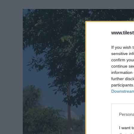
www.tiles
If you wish 
sensitive in
confirm you
continue se
information 
further disc
participants
Downstream 
Persona
I want t