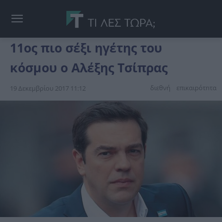
11ος πιο σέξι ηγέτης του
κόσμου ο Αλέξης Τσίπρας
διεθνή
επικαιpότnτα
19 Δεκεμβρίου 2017 11:12