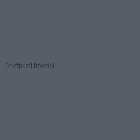
[
huffpost
] [
thema
]