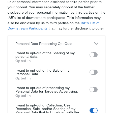
us or personal information disclosed to third parties prior to
your opt-out. You may separately opt-out of the further
disclosure of your personal information by third parties on the
IAB’s list of downstream participants. This information may
Στην όγδοη θέση ο Πρόεδρος της Νότιας
also be disclosed by us to third parties on the
IAB’s List of
Κορέας, Moon Jae-in
Downstream Participants
that may further disclose it to other
third parties.
Personal Data Processing Opt Outs
I want to opt-out of the Sharing of my
personal data.
Opted In
I want to opt-out of the Sale of my
Personal Data.
Opted In
I want to opt-out of processing my
Personal Data for Targeted Advertising.
Opted In
Στην ένατη θέση βρίσκεται ο Έντι Ράμα, ο
I want to opt-out of Collection, Use,
πρωθυπουργός της Αλβανίας.
Retention, Sale, and/or Sharing of my
Personal Data that Is Unrelated with the