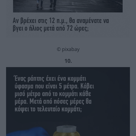
© pixabay
10.