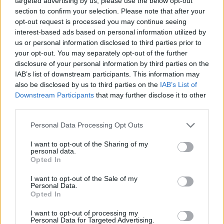
targeted advertising by us, please use the below opt-out
section to confirm your selection. Please note that after your
opt-out request is processed you may continue seeing
interest-based ads based on personal information utilized by
us or personal information disclosed to third parties prior to
your opt-out. You may separately opt-out of the further
disclosure of your personal information by third parties on the
IAB’s list of downstream participants. This information may
also be disclosed by us to third parties on the
IAB’s List of
Downstream Participants
that may further disclose it to other
third parties.
Personal Data Processing Opt Outs
I want to opt-out of the Sharing of my
personal data.
Μας δίδαξε τις πιο πολύτιμες αξίες, όπως ο
Opted In
σεβασμός, η ευγένεια και η αγάπη, αξίες που
I want to opt-out of the Sale of my
Personal Data.
οφείλουμε να εφαρμόζουμε πρωτίστως
Opted In
απέναντί της.
I want to opt-out of processing my
Personal Data for Targeted Advertising.