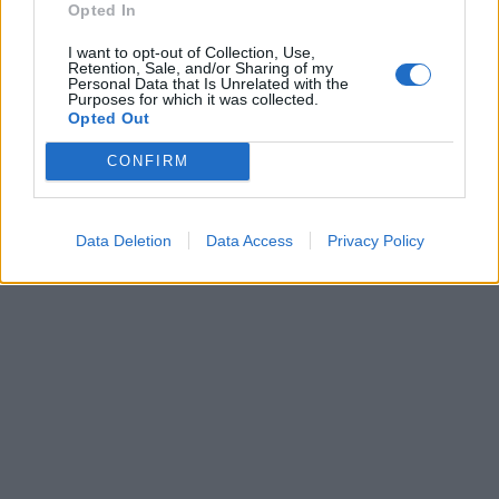
Opted In
Η μητέρα μας δεν θα είναι για πάντα δίπλα
μας. Είναι σημαντικό να την εκτιμάμε, να την
I want to opt-out of Collection, Use,
Retention, Sale, and/or Sharing of my
αγαπάμε και να της το δείχνουμε
Personal Data that Is Unrelated with the
Purposes for which it was collected.
καθημερινούς, γιατί κάποτε μπορεί να είναι
Opted Out
πολύ αργά.
CONFIRM
Data Deletion
Data Access
Privacy Policy