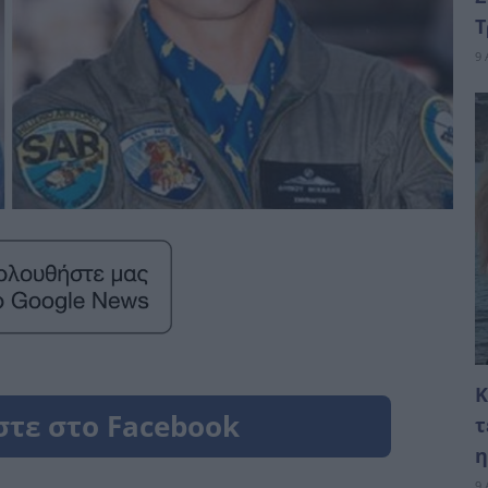
Τ
9 
Κ
τ
η
9 