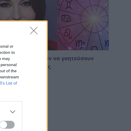
sonal or
ection to
οια ζώδια μπορούν να γοητεύσουν
ou may
 personal
έχρι και τις πέτρες
out of the
Αυγούστου 2026 02:28
 downstream
B’s List of