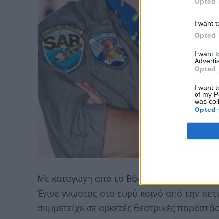
Opted 
I want t
Opted 
I want 
Advertis
Opted 
I want t
of my P
was col
Opted 
Με καταγωγή από το Βόλο. Αποφοίτησε από
Έγινε γνωστός στο ευρύ κοινό από την πετ
συμμετείχε σε αρκετές θεατρικές παραστάσε