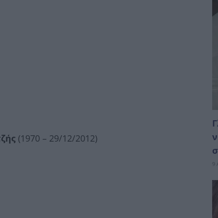
Γ
ν
τζής
(1970 – 29/12/2012)
σ
9 