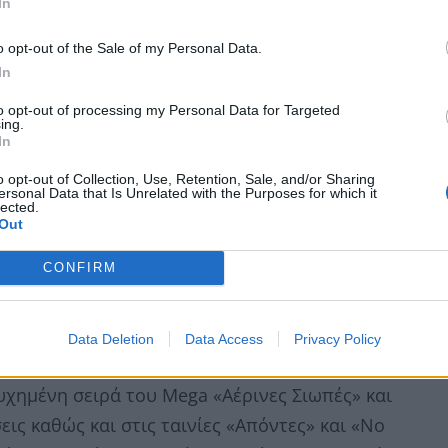
In
o opt-out of the Sale of my Personal Data.
In
to opt-out of processing my Personal Data for Targeted
ing.
In
o opt-out of Collection, Use, Retention, Sale, and/or Sharing
ersonal Data that Is Unrelated with the Purposes for which it
lected.
Out
CONFIRM
Data Deletion
Data Access
Privacy Policy
 το θέατρο Τέχνης, δεύτερος σε βαθμολογία.
υχημένη σειρά του Mega «Αέρινες Σιωπές» και
ις καθώς και στις ταινίες «Απόντες» και «No