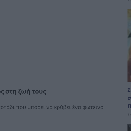
Σ
ς στη ζωή τους
σ
Π
κοτάδι που μπορεί να κρύβει ένα φωτεινό
9 