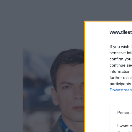
www.tiles
If you wish 
sensitive in
confirm you
continue se
information 
further disc
participants
Downstream 
Persona
I want t