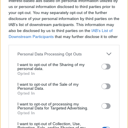
σεβάστηκε τη δομή της εξέτασης, επέλεξε να
interest-based ads based on personal information utilized by
us or personal information disclosed to third parties prior to
της δώσει ένα προσωπικό περιεχόμενο.
your opt-out. You may separately opt-out of the further
Συγκεκριμένα, απάντησε σε ερωτήματα που ο
disclosure of your personal information by third parties on the
IAB’s list of downstream participants. This information may
ίδιος διατύπωσε, σε μια πράξη διαμαρτυρίας
also be disclosed by us to third parties on the
IAB’s List of
που παραπέμπει στη γνωστή ρήση του Χρόνη
Downstream Participants
that may further disclose it to other
Μίσσιου: «
Δεν άλλαξα το σύστημα, αλλά
third parties.
ούτε θα με αλλάξει αυτό
» τόνισε.
Personal Data Processing Opt Outs
I want to opt-out of the Sharing of my
«Έγραψα τις δικές μου πανελλήνιες: έθεσα τα
personal data.
Opted In
δικά μου ερωτήματα και τα απάντησα, με
σωστό-λάθος, αντιστοιχίσεις, τα πάντα»,
I want to opt-out of the Sale of my
Personal Data.
ανέφερε μιλώντας στο Orange Press Agency.
Opted In
Φανερά επηρεασμένος από το τραγικό γεγονός
I want to opt-out of processing my
Personal Data for Targeted Advertising.
στην Ηλιούπολη, εξήγησε πως
δεν μπορούσε
Opted In
να προσποιηθεί ότι ζει σε μια διαφορετική
I want to opt-out of Collection, Use,
Retention, Sale, and/or Sharing of my