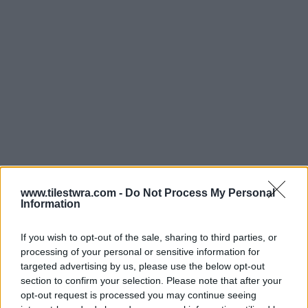
www.tilestwra.com -
Do Not Process My Personal
Information
If you wish to opt-out of the sale, sharing to third parties, or
Φορώντας μια μπλούζα με αιχμηρό,
processing of your personal or sensitive information for
αντισυμβατικό μήνυμα, δήλωσε, χθες, κατά την
targeted advertising by us, please use the below opt-out
section to confirm your selection. Please note that after your
έξοδό του από το σχολείο ότι, παρότι
opt-out request is processed you may continue seeing