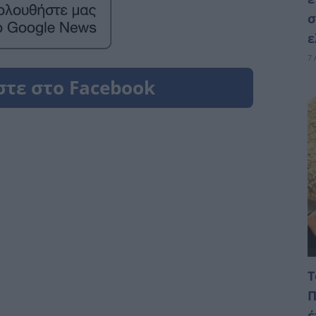
σ
ε
7 
Τ
Π
έ