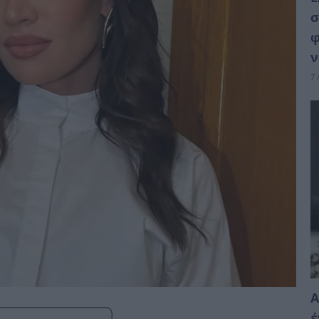
σ
φ
ν
7 
Α
έ