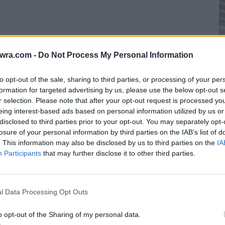
αυτό το είδος. Το αγαπώ, το σέβομαι και
twra.com -
Do Not Process My Personal Information
ιοπρέπεια», ανέφερε με ειλικρίνεια η Γιώτα
ε την Κυριακή του Πάσχα στην εκπομπή
to opt-out of the sale, sharing to third parties, or processing of your per
formation for targeted advertising by us, please use the below opt-out s
νυ Καβέτσου. Η τραγουδίστρια, που έχει
r selection. Please note that after your opt-out request is processed y
νείας της στο δημοτικό τραγούδι, δεν έκρυψε
eing interest-based ads based on personal information utilized by us or
disclosed to third parties prior to your opt-out. You may separately opt-
πρώτης της εμφάνισης.
Μ
losure of your personal information by third parties on the IAB’s list of
τ
. This information may also be disclosed by us to third parties on the
IA
Participants
that may further disclose it to other third parties.
κ
κ
7 
l Data Processing Opt Outs
o opt-out of the Sharing of my personal data.