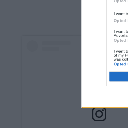
Opted 
I want t
Opted 
I want 
Advertis
Opted 
I want t
of my P
was col
Opted 