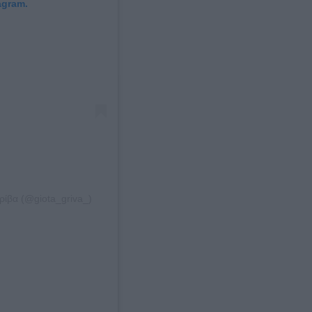
agram.
ίβα (@giota_griva_)