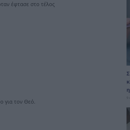
ταν έφτασε στο τέλος
Σ
κ
η
9 
ο για τον Θεό.