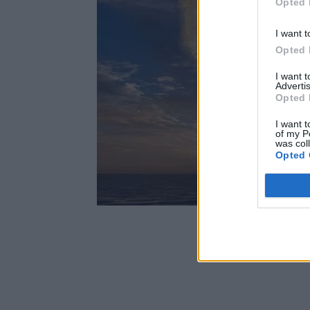
Opted 
I want t
Opted 
I want 
Advertis
Opted 
I want t
of my P
was col
Opted 