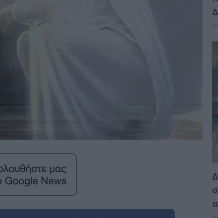
Δ
9 
Δ
σ
α
9 