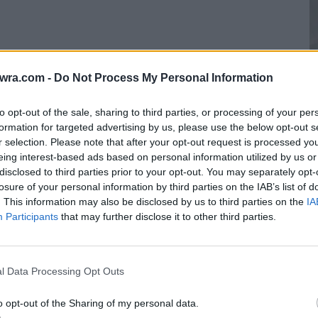
twra.com -
Do Not Process My Personal Information
to opt-out of the sale, sharing to third parties, or processing of your per
formation for targeted advertising by us, please use the below opt-out s
Γ
r selection. Please note that after your opt-out request is processed y
eing interest-based ads based on personal information utilized by us or
ν
ησούς επικοινωνούσαν. Ο Σατανάς μόλις πήγε
disclosed to third parties prior to your opt-out. You may separately opt-
σ
losure of your personal information by third parties on the IAB’s list of
σε, λέγοντας:
9 
. This information may also be disclosed by us to third parties on the
IA
Participants
that may further disclose it to other third parties.
μάτο ανθρώπους εκεί έξω.
l Data Processing Opt Outs
o opt-out of the Sharing of my personal data.